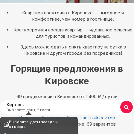
Квартира посуточно в Кировске — выгоднее и
комфортнее, чем номер в гостинице.
Краткосрочная аренда квартир — идеальное решение
для туристов и командированных.
Здесь можно сдать и снять квартиру на сутки в
Кировске и другом городе без посредников!
Горящие предложения в
Кировске
69 предложений в Кировске oт 1 400
₽
/ сутки
Кировск
Выберите даты, 2 гостя
Квартиры
Гостиницы
Дома
Частный сектор
Выберите даты заезда и
Найдём, где остановиться в Кировске: 69 вариантов
отъезда
Показать на карте