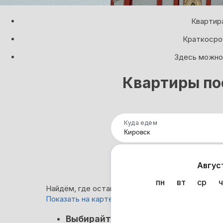
Квартира
Краткосроч
Здесь можно 
Квартиры по
Куда едем
Нап
Авгус
пн
вт
ср
ч
Найдём, где остановиться в Кировске: 904 вари
Показать на карте
Кэшбэк
Выбирайте лучшее