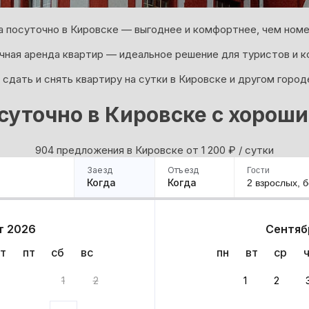
 посуточно в Кировске — выгоднее и комфортнее, чем номе
ная аренда квартир — идеальное решение для туристов и к
сдать и снять квартиру на сутки в Кировске и другом город
суточно в Кировске с хорош
904 предложения в Кировске oт 1 200
₽
/ сутки
Заезд
Отъезд
Гости
Когда
Когда
2 взрослых,
б
ример
Санкт-Петербург
Москва
Сочи
Минск
Казань
Дагестан
Кисловодск
Аб
т 2026
Сентяб
Квартиры
Гостиницы
Дома
Частный сектор
т
пт
сб
вс
пн
вт
ср
анта
1
2
1
2
 до 30% за бронь