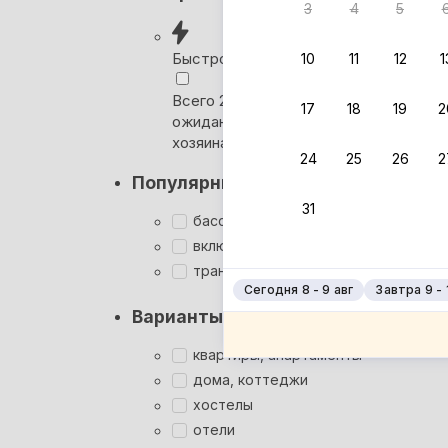
3
4
5
Вернём 
после о
Быстрое бронирование
10
11
12
1
Выбира
Всего 2 минуты, без
17
18
19
2
ожидания ответа от
Мгновен
хозяина
24
25
26
2
Суперхо
Популярные фильтры
Кэшбэк
31
Заброни
бассейн
Подроб
включён завтрак
трансфер
Сегодня 8 - 9 авг
Завтра 9 - 
Варианты размещения
квартиры, апартаменты
дома, коттеджи
хостелы
отели