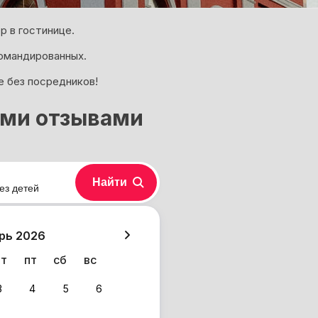
р в гостинице.
омандированных.
е без посредников!
ими отзывами
Найти
ез детей
хазия
рь 2026
чт
пт
сб
вс
3
4
5
6