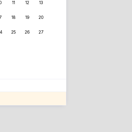
0
11
12
13
7
18
19
20
4
25
26
27
ле оценки проживания.