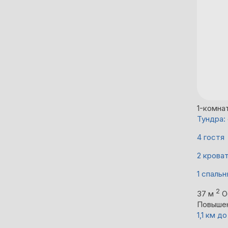
1-комна
Тундра:
4 гостя
2 крова
1 спальн
2
37 м
О
Повыше
1,1 км 