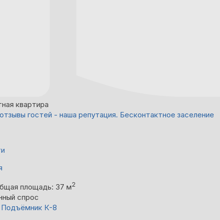
тная квартира
 отзывы гостей - наша репутация. Бесконтактное заселение
ти
я
2
бщая площадь: 37 м
нный спрос
до Подъёмник К-8