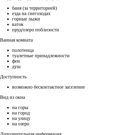
баня (за территорией)
езда на снегоходах
горные лыжи
каток
пруд/озеро поблизости
Ванная комната
полотенца
туалетные принадлежности
фен
душ
Доступность
возможно бесконтактное заселение
Вид из окна
на горы
на город
на улицу
на озеро
Дополнительная информация