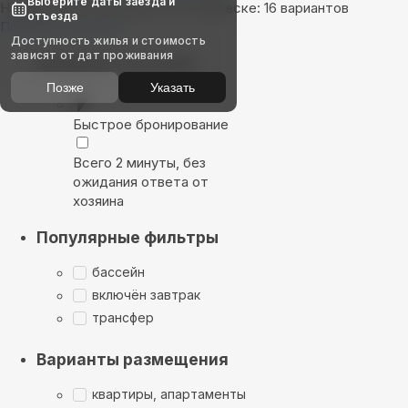
Выберите даты заезда и
Найдём, где остановиться в Кировске: 16 вариантов
отъезда
Показать на карте
Доступность жилья и стоимость
зависят от дат проживания
Выбирайте лучшее
Позже
Указать
Быстрое бронирование
Всего 2 минуты, без
ожидания ответа от
хозяина
Популярные фильтры
бассейн
включён завтрак
трансфер
Варианты размещения
квартиры, апартаменты