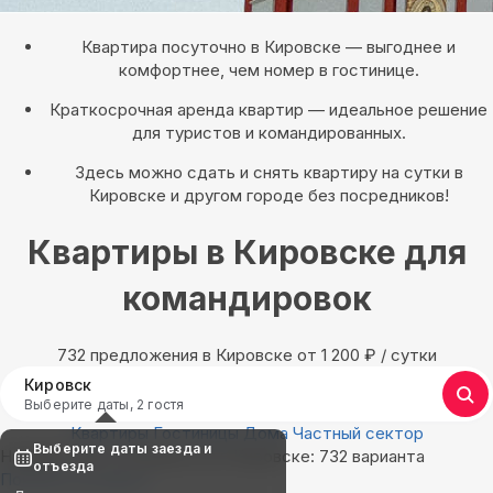
Квартира посуточно в Кировске — выгоднее и
комфортнее, чем номер в гостинице.
Краткосрочная аренда квартир — идеальное решение
для туристов и командированных.
Здесь можно сдать и снять квартиру на сутки в
Кировске и другом городе без посредников!
Квартиры в Кировске для
командировок
732 предложения в Кировске oт 1 200
₽
/ сутки
Кировск
Выберите даты, 2 гостя
Квартиры
Гостиницы
Дома
Частный сектор
Выберите даты заезда и
Найдём, где остановиться в Кировске: 732 варианта
отъезда
Показать на карте