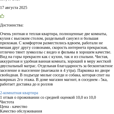
17 августа 2025
Достоинства:
Очень уютная и теплая квартира, полноценные две комнаты,
кухня с высоким столом, раздельный санузел и большая
прихожая. С комфортом разместились вдвоем, работали не
мешая друг другу созвонами, скорость интернета прекрасная,
отлично тянет зумколлы с видео и фильмы в хорошем качестве.
Вид на горы прекрасен как с кухни, так и из спальни. Чистая,
аккуратная и удобная ванная комната, хороший в меру жесткий
двуспальный матрас. Отдельная благодарность за бесконтактное
заселение и выселение (выезжали в 4 утра). Парковка во дворе
свободная. В подъезде милые соседи и собака, которая спит на
ковриках 2го этажа. В доме магазин магнит, в соседнем - 5ка,
работает доставка до и роллов
2-комнатная квартира
1 отзыв
о проживании со средней оценкой
10,0
из
10,0
Чистота
Цена - качество
Качество обслуживания