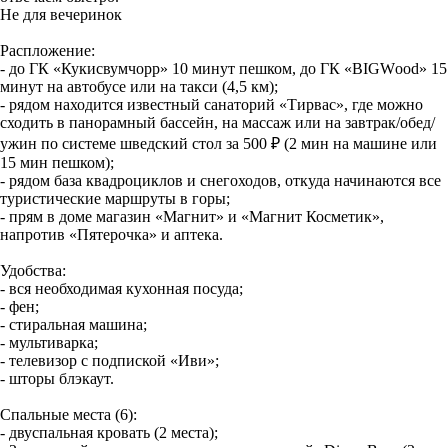
Не для вечеринок
Paсплoжeниe:
- до ГК «Кукисвумчорр» 10 минут пешком, до ГК «ВIGWооd» 15
минут на автобусе или на такси (4,5 км);
- рядом находится известный санаторий «Тирвас», где можно
сходить в панорамный бассейн, на массаж или на завтрак/обед/
ужин по системе шведский стол за 500 ₽ (2 мин на машине или
15 мин пешком);
- рядом база квадроциклов и снегоходов, откуда начинаются все
туристические маршруты в горы;
- прям в доме магазин «Магнит» и «Магнит Косметик»,
напротив «Пятерочка» и аптека.
Удобства:
- вся необходимая кухонная посуда;
- фен;
- стиральная машина;
- мультиварка;
- телевизор с подпиской «Иви»;
- шторы блэкаут.
Спальные места (6):
- двуспальная кровать (2 места);