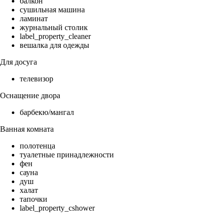
балкон
сушильная машина
ламинат
журнальный столик
label_property_cleaner
вешалка для одежды
Для досуга
телевизор
Оснащение двора
барбекю/мангал
Ванная комната
полотенца
туалетные принадлежности
фен
сауна
душ
халат
тапочки
label_property_cshower