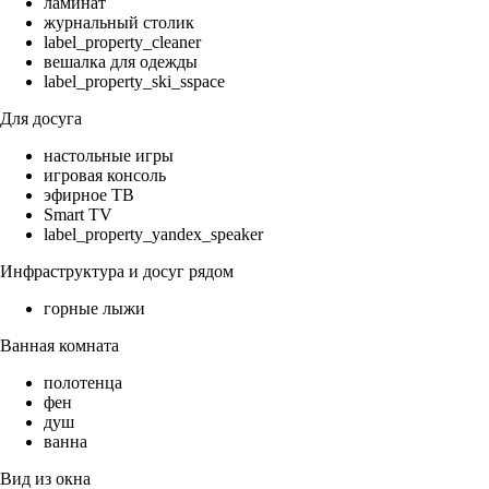
ламинат
журнальный столик
label_property_cleaner
вешалка для одежды
label_property_ski_sspace
Для досуга
настольные игры
игровая консоль
эфирное ТВ
Smart TV
label_property_yandex_speaker
Инфраструктура и досуг рядом
горные лыжи
Ванная комната
полотенца
фен
душ
ванна
Вид из окна