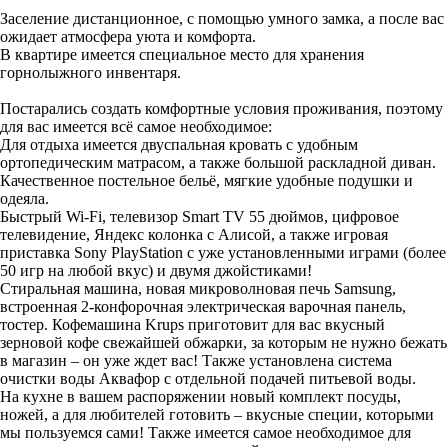
Заселение дистанционное, с помощью умного замка, а после вас
ожидает атмосфера уюта и комфорта.
В квартире имеется специальное место для хранения
горнолыжного инвентаря.
Постарались создать комфортные условия проживания, поэтому
для вас имеется всё самое необходимое:
Для отдыха имеется двуспальная кровать с удобным
ортопедическим матрасом, а также большой раскладной диван.
Качественное постельное бельё, мягкие удобные подушки и
одеяла.
Быстрый Wi-Fi, телевизор Smart TV 55 дюймов, цифровое
телевидение, Яндекс колонка с Алисой, а также игровая
приставка Sony PlayStation с уже установленными играми (более
50 игр на любой вкус) и двумя джойстиками!
Стиральная машина, новая микроволновая печь Samsung,
встроенная 2-конфорочная электрическая варочная панель,
тостер. Кофемашина Krups приготовит для вас вкусный
зерновой кофе свежайшей обжарки, за которым не нужно бежать
в магазин – он уже ждет вас! Также установлена система
очистки воды Аквафор с отдельной подачей питьевой воды.
На кухне в вашем распоряжении новый комплект посуды,
ножей, а для любителей готовить – вкусные специи, которыми
мы пользуемся сами! Также имеется самое необходимое для