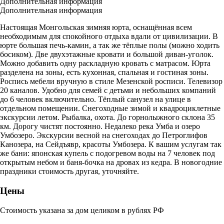
Дополнительная информация
Дополнительная информация
Настоящая Монгольская зимняя юрта, оснащённая всем
необходимым для спокойного отдыха вдали от цивилизации. В
юрте большая печь-камин, а так же тёплые полы (можно ходить
босиком). Две двухэтажные кровати и большой диван-уголок.
Можно добавить одну раскладную кровать с матрасом. Юрта
разделена на зоны, есть кухонная, спальная и гостиная зоны.
Роспись мебели вручную в стиле Мезенской росписи. Телевизор
20 каналов. Удобно для семей с детьми и небольших компаний
до 6 человек включительно. Тёплый санузел на улице в
отдельном помещении. Снегоходные зимой и квадроциклетные
экскурсии летом. Рыбалка, охота. До горнолыжного склона 35
км. Дорогу чистят постоянно. Недалеко река Умба и озеро
Умбозеро. Экскурсии весной на снегоходах до Петроглифов
Канозера, на Сейдъявр, красоты Умбозера. К вашим услугам так
же бани: японская купель с подогревом воды на 7 человек под
открытым небом и баня-бочка на дровах из кедра. В новогодние
праздники стоимость другая, уточняйте.
Цены
Стоимость указана за дом целиком в рублях РФ